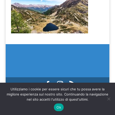
Utilizziamo i cookie per essere sicuri che tu possa avere la
(C) SEIM 2022
migliore esperienza sul nostro sito. Continuando la navigazione
Web credits Make IT Better SAGL
nel sito accetti l'utilizzo di quest'ultimi.
Ok