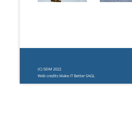
(C) SEIM 2022
Web credits Make IT Better SAGL