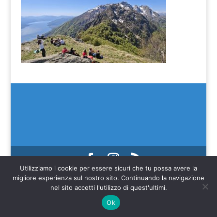
Utilizziamo i cookie per essere sicuri che tu possa avere la
(C) SEIM 2022
migliore esperienza sul nostro sito. Continuando la navigazione
Web credits Make IT Better SAGL
nel sito accetti l'utilizzo di quest'ultimi.
Ok