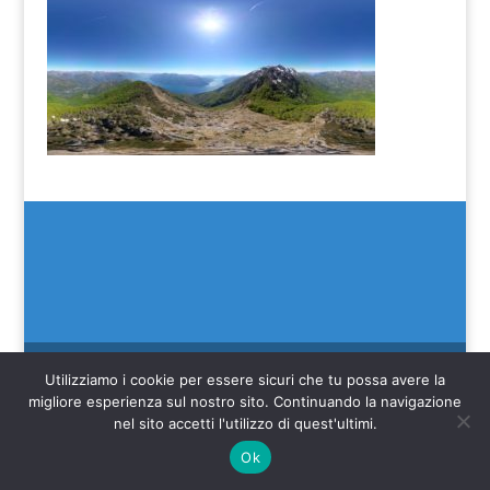
Utilizziamo i cookie per essere sicuri che tu possa avere la
migliore esperienza sul nostro sito. Continuando la navigazione
(C) SEIM 2022
nel sito accetti l'utilizzo di quest'ultimi.
Web credits Make IT Better SAGL
Ok